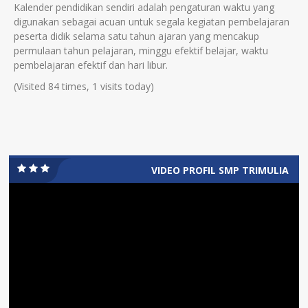
Kalender pendidikan sendiri adalah pengaturan waktu yang
digunakan sebagai acuan untuk segala kegiatan pembelajaran
peserta didik selama satu tahun ajaran yang mencakup
permulaan tahun pelajaran, minggu efektif belajar, waktu
pembelajaran efektif dan hari libur.
(Visited 84 times, 1 visits today)
VIDEO PROFIL SMP TRIMULIA
Video
Player