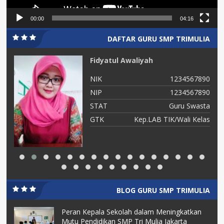
00:00
04:16
DAFTAR GURU SMP TRIMULIA
Fidyatul Awaliyah
90
NIK
1234567890
90
NIP
1234567890
ta
STAT
Guru Swasta
as
GTK
Kep.LAB TIK/Wali Kelas
BLOG GURU SMP TRIMULIA
Peran Kepala Sekolah dalam Meningkatkan
Mutu Pendidikan SMP Tri Mulia Jakarta