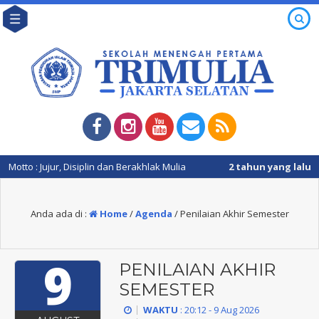
tto : Jujur, Disiplin dan Berakhlak Mulia
2 tahun yang lalu
/ Sela
Anda ada di :
Home
/
Agenda
/
Penilaian Akhir Semester
9
PENILAIAN AKHIR
SEMESTER
WAKTU
: 20:12 - 9 Aug 2026