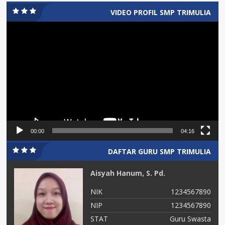
VIDEO PROFIL SMP TRIMULIA
Video
Player
00:00
04:16
DAFTAR GURU SMP TRIMULIA
Aisyah Hanum, S. Pd.
90
NIK
1234567890
90
NIP
1234567890
ta
STAT
Guru Swasta