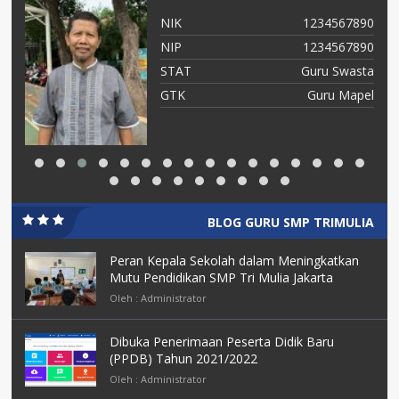
90
NIK
1234567890
90
NIP
1234567890
ta
STAT
Guru Swasta
an
GTK
Guru Mapel
BLOG GURU SMP TRIMULIA
Peran Kepala Sekolah dalam Meningkatkan
Mutu Pendidikan SMP Tri Mulia Jakarta
Oleh : Administrator
Dibuka Penerimaan Peserta Didik Baru
(PPDB) Tahun 2021/2022
Oleh : Administrator